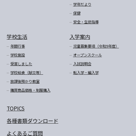
学年だより
保健
安全・生徒指導
学校生活
入学案内
年間行事
児童募集要項（令和9年度）
学校施設
オープンスクール
受賞しました
入試説明会
学校給食（献立等）
転入学・編入学
放課後預かり教室
購買商品価格・制服購入
TOPICS
各種書類ダウンロード
よくあるご質問