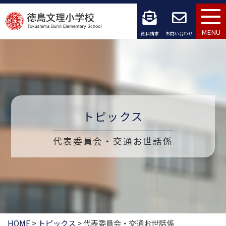
コ
ン
MENU
資料請求
お問い合わせ
テ
ン
ツ
へ
トピックス
ス
代表委員会・交通お世話係
キ
ッ
プ
HOME
>
トピックス
>
代表委員会・交通お世話係