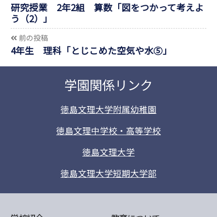
研究授業 2年2組 算数「図をつかって考えよ
う（2）」
前の投稿
4年生 理科「とじこめた空気や水⑤」
学園関係リンク
徳島文理大学附属幼稚園
徳島文理中学校・高等学校
徳島文理大学
徳島文理大学短期大学部