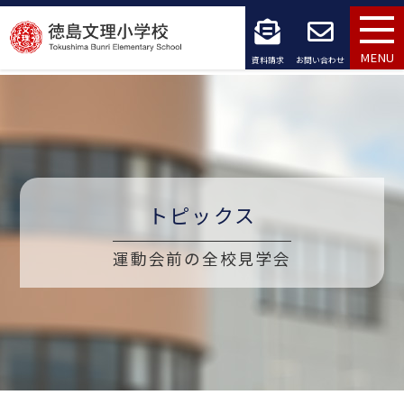
コ
ン
MENU
資料請求
お問い合わせ
テ
ン
ツ
へ
トピックス
ス
運動会前の全校見学会
キ
ッ
プ