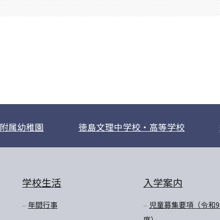
附属幼稚園
徳島文理中学校・高等学校
学校生活
入学案内
年間行事
児童募集要項（令和9
度）