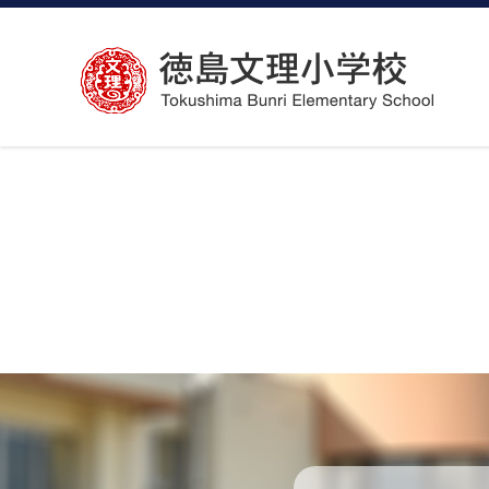
コ
ン
テ
ン
ツ
へ
ス
キ
ッ
プ