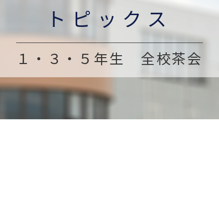
トピックス
１・３・５年生 全校茶会