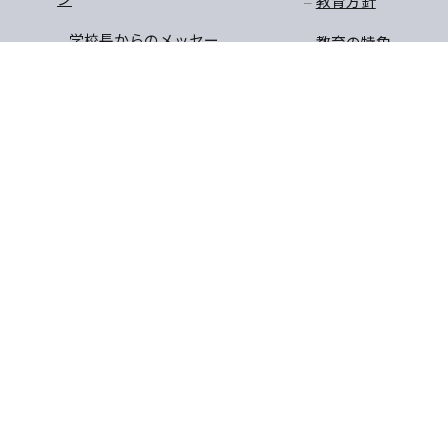
教育方針
学校長からのメッセー
教育の特色
ジ
教育課程
沿革
学びのステージ
アクセスマップ
一貫教育
校長先生のお話
学年だより
保健
安全・生徒指導