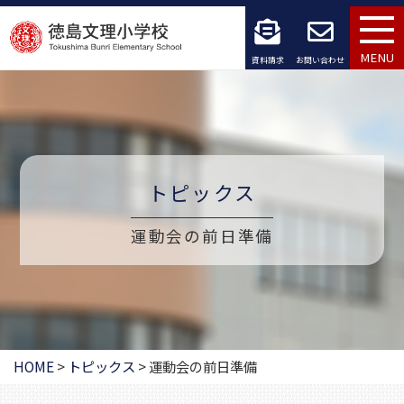
コ
ン
MENU
資料請求
お問い合わせ
テ
ン
ツ
トピックス
へ
ス
運動会の前日準備
キ
ッ
プ
HOME
>
トピックス
>
運動会の前日準備