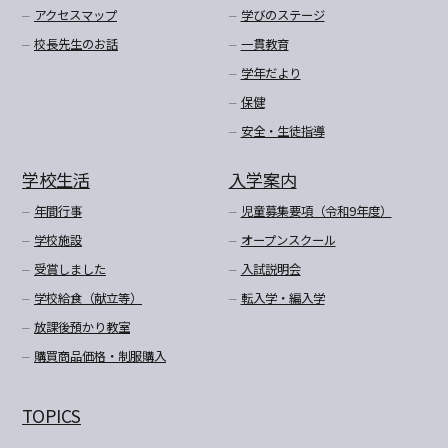
アクセスマップ
学びのステージ
校長先生のお話
一貫教育
学年だより
保健
安全・生徒指導
学校生活
入学案内
年間行事
児童募集要項（令和9年度）
学校施設
オープンスクール
受賞しました
入試説明会
学校給食（献立等）
転入学・編入学
放課後預かり教室
購買商品価格・制服購入
TOPICS