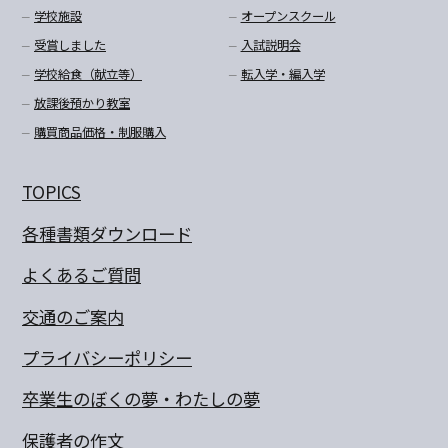
学校施設
オープンスクール
受賞しました
入試説明会
学校給食（献立等）
転入学・編入学
放課後預かり教室
購買商品価格・制服購入
TOPICS
各種書類ダウンロード
よくあるご質問
交通のご案内
プライバシーポリシー
卒業生のぼくの夢・わたしの夢
保護者の作文