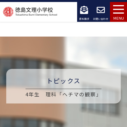
コ
ン
MENU
資料請求
お問い合わせ
テ
ン
ツ
へ
ス
トピックス
キ
ッ
4年生 理科「ヘチマの観察」
プ