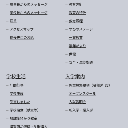
理事長からのメッセージ
教育方針
学校長からのメッセージ
教育の特色
沿革
教育課程
アクセスマップ
学びのステージ
校長先生のお話
一貫教育
学年だより
保健
安全・生徒指導
学校生活
入学案内
年間行事
児童募集要項（令和9年度）
学校施設
オープンスクール
受賞しました
入試説明会
学校給食（献立等）
転入学・編入学
放課後預かり教室
購買商品価格・制服購入