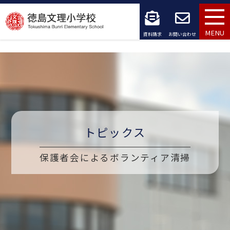
コ
ン
MENU
資料請求
お問い合わせ
テ
ン
ツ
へ
ス
トピックス
キ
保護者会によるボランティア清掃
ッ
プ