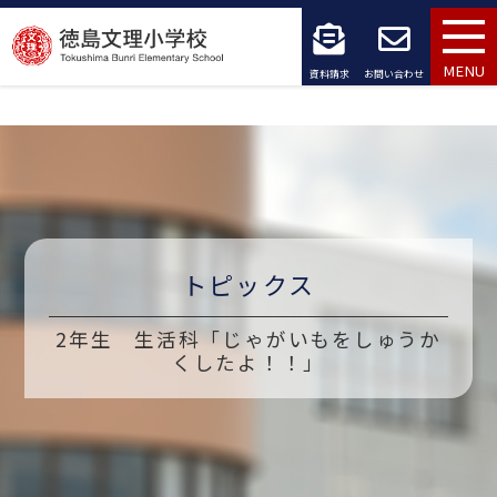
コ
ン
MENU
資料請求
お問い合わせ
テ
ン
ツ
へ
ス
トピックス
キ
2年生 生活科「じゃがいもをしゅうか
ッ
くしたよ！！」
プ