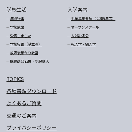
学校生活
入学案内
年間行事
児童募集要項（令和9年度）
学校施設
オープンスクール
受賞しました
入試説明会
学校給食（献立等）
転入学・編入学
放課後預かり教室
購買商品価格・制服購入
TOPICS
各種書類ダウンロード
よくあるご質問
交通のご案内
プライバシーポリシー