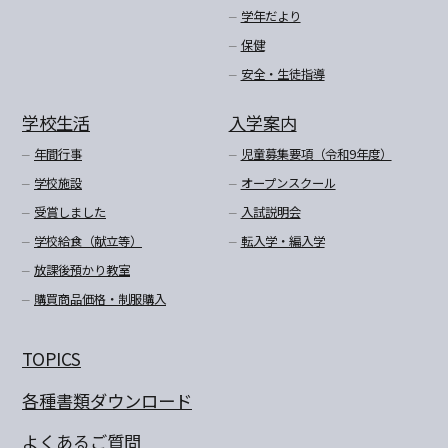
学年だより
保健
安全・生徒指導
学校生活
入学案内
年間行事
児童募集要項（令和9年度）
学校施設
オープンスクール
受賞しました
入試説明会
学校給食（献立等）
転入学・編入学
放課後預かり教室
購買商品価格・制服購入
TOPICS
各種書類ダウンロード
よくあるご質問