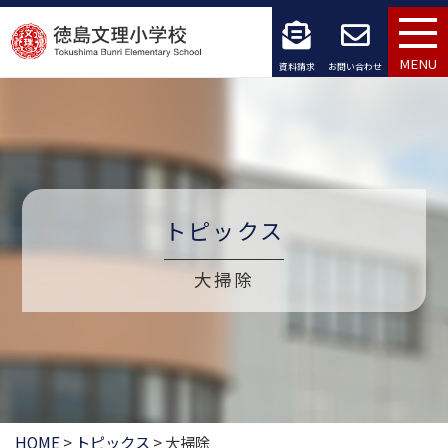
コ
ン
MENU
資料請求
お問い合わせ
テ
ン
ツ
へ
トピックス
ス
大掃除
キ
ッ
プ
HOME
>
トピックス
>
大掃除