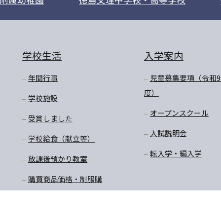
学校生活
入学案内
年間行事
児童募集要項（令和9
度）
学校施設
オープンスクール
受賞しました
入試説明会
学校給食（献立等）
転入学・編入学
放課後預かり教室
購買商品価格・制服購
入