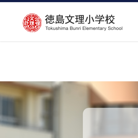
コ
ン
テ
ン
ツ
へ
ス
キ
ッ
プ