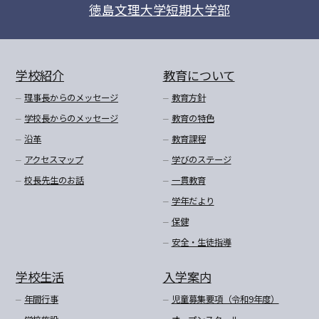
徳島文理大学短期大学部
学校紹介
教育について
理事長からのメッセージ
教育方針
学校長からのメッセージ
教育の特色
沿革
教育課程
アクセスマップ
学びのステージ
校長先生のお話
一貫教育
学年だより
保健
安全・生徒指導
学校生活
入学案内
年間行事
児童募集要項（令和9年度）