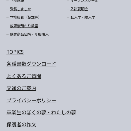
学校施設
オープンスクール
受賞しました
入試説明会
学校給食（献立等）
転入学・編入学
放課後預かり教室
購買商品価格・制服購入
TOPICS
各種書類ダウンロード
よくあるご質問
交通のご案内
プライバシーポリシー
卒業生のぼくの夢・わたしの夢
保護者の作文