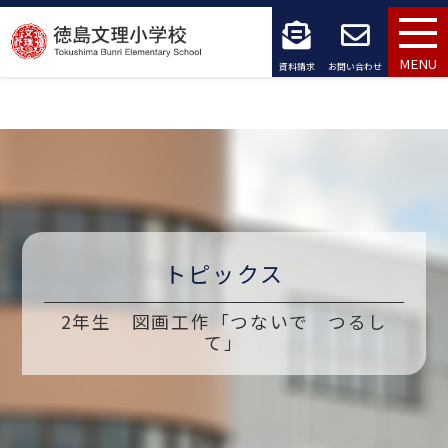
コ
ン
MENU
資料請求
お問い合わせ
テ
ン
ツ
へ
ス
トピックス
キ
2年生 図画工作「つないで つるし
ッ
て」
プ