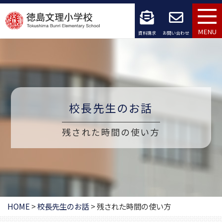
コ
ン
MENU
資料請求
お問い合わせ
テ
ン
ツ
へ
校長先生のお話
ス
残された時間の使い方
キ
ッ
プ
HOME
>
校長先生のお話
>
残された時間の使い方