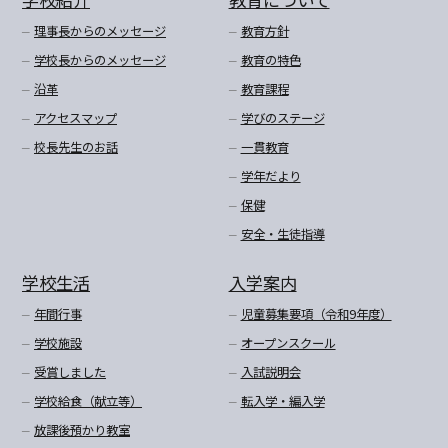
理事長からのメッセージ
教育方針
学校長からのメッセージ
教育の特色
沿革
教育課程
アクセスマップ
学びのステージ
校長先生のお話
一貫教育
学年だより
保健
安全・生徒指導
学校生活
入学案内
年間行事
児童募集要項（令和9年度）
学校施設
オープンスクール
受賞しました
入試説明会
学校給食（献立等）
転入学・編入学
放課後預かり教室