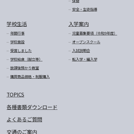
保健
安全・生徒指導
学校生活
入学案内
年間行事
児童募集要項（令和9年度）
学校施設
オープンスクール
受賞しました
入試説明会
学校給食（献立等）
転入学・編入学
放課後預かり教室
購買商品価格・制服購入
TOPICS
各種書類ダウンロード
よくあるご質問
交通のご案内