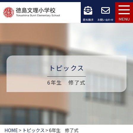
コ
ン
MENU
資料請求
お問い合わせ
テ
ン
ツ
へ
トピックス
ス
6年生 修了式
キ
ッ
プ
HOME
>
トピックス
>
6年生 修了式