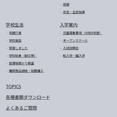
保健
安全・生徒指導
学校生活
入学案内
年間行事
児童募集要項（令和9年度）
学校施設
オープンスクール
受賞しました
入試説明会
学校給食（献立等）
転入学・編入学
放課後預かり教室
購買商品価格・制服購入
TOPICS
各種書類ダウンロード
よくあるご質問