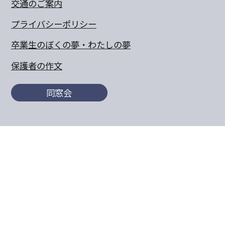
交通のご案内
プライバシーポリシー
卒業生のぼくの夢・わたしの夢
保護者の作文
同窓会
〒770-8055 徳島県徳島市山城町東浜傍示68-10
TEL:088-652-5567 FAX：088-656-6805
Copyright© 2011 Tokushima Bunri Elementary School.All