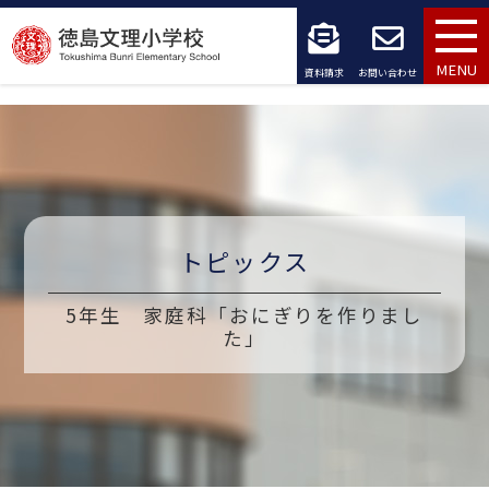
コ
ン
MENU
資料請求
お問い合わせ
テ
ン
ツ
へ
トピックス
ス
キ
5年生 家庭科「おにぎりを作りまし
た」
ッ
プ