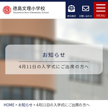
コ
ン
MENU
資料請求
お問い合わせ
テ
ン
ツ
へ
お知らせ
ス
4月11日の入学式にご出席の方へ
キ
ッ
プ
HOME
>
お知らせ
>
4月11日の入学式にご出席の方へ