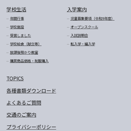
学校生活
入学案内
年間行事
児童募集要項（令和9年度）
学校施設
オープンスクール
受賞しました
入試説明会
学校給食（献立等）
転入学・編入学
放課後預かり教室
購買商品価格・制服購入
TOPICS
各種書類ダウンロード
よくあるご質問
交通のご案内
プライバシーポリシー