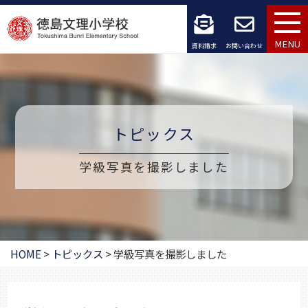
コ
ン
MENU
資料請求
お問い合わせ
テ
ン
ツ
トピックス
へ
学級写真を撮影しました
ス
キ
ッ
プ
HOME
>
トピックス
>
学級写真を撮影しました