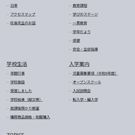
沿革
教育課程
アクセスマップ
学びのステージ
校長先生のお話
一貫教育
学年だより
保健
安全・生徒指導
学校生活
入学案内
年間行事
児童募集要項（令和9年度）
学校施設
オープンスクール
受賞しました
入試説明会
学校給食（献立等）
転入学・編入学
放課後預かり教室
購買商品価格・制服購入
TOPICS