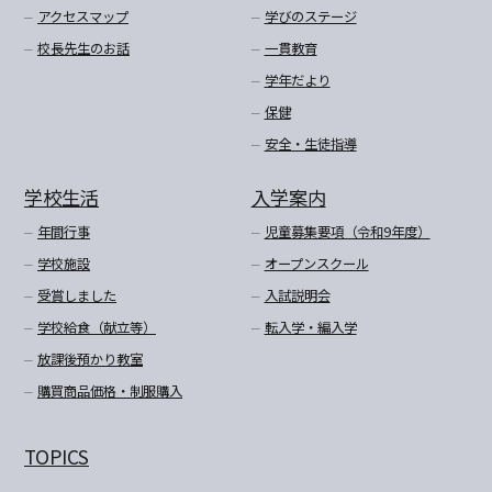
アクセスマップ
学びのステージ
校長先生のお話
一貫教育
学年だより
保健
安全・生徒指導
学校生活
入学案内
年間行事
児童募集要項（令和9年度）
学校施設
オープンスクール
受賞しました
入試説明会
学校給食（献立等）
転入学・編入学
放課後預かり教室
購買商品価格・制服購入
TOPICS