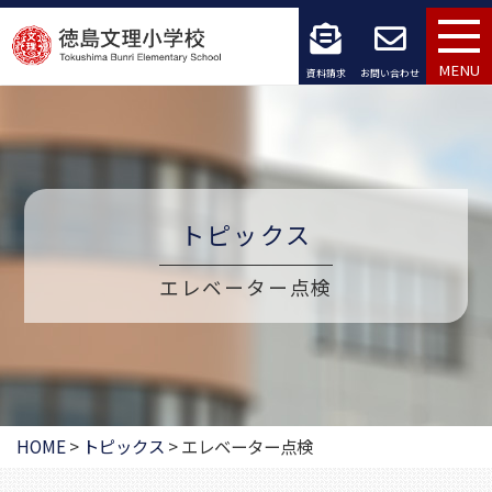
コ
ン
MENU
資料請求
お問い合わせ
テ
ン
ツ
トピックス
へ
ス
エレベーター点検
キ
ッ
プ
HOME
>
トピックス
>
エレベーター点検