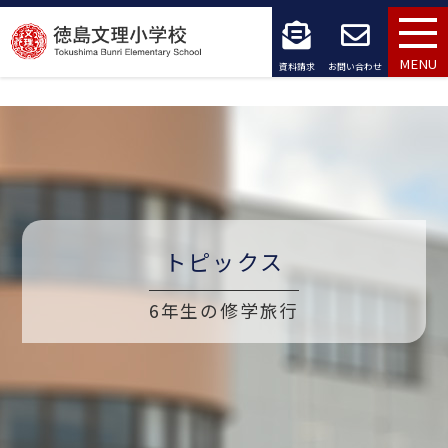
コ
ン
MENU
資料請求
お問い合わせ
テ
ン
ツ
へ
ス
トピックス
キ
6年生の修学旅行
ッ
プ