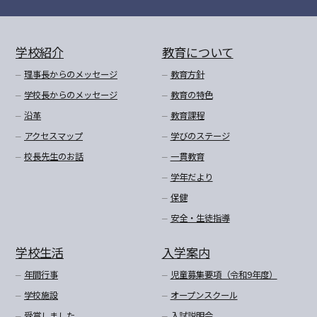
学校紹介
教育について
理事長からのメッセージ
教育方針
学校長からのメッセージ
教育の特色
沿革
教育課程
アクセスマップ
学びのステージ
校長先生のお話
一貫教育
学年だより
保健
安全・生徒指導
学校生活
入学案内
年間行事
児童募集要項（令和9年度）
学校施設
オープンスクール
受賞しました
入試説明会