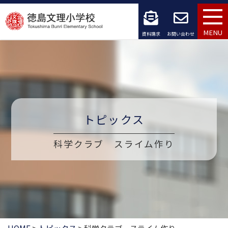
コ
ン
MENU
資料請求
お問い合わせ
テ
ン
ツ
へ
トピックス
ス
科学クラブ スライム作り
キ
ッ
プ