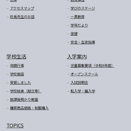
アクセスマップ
学びのステージ
校長先生のお話
一貫教育
学年だより
保健
安全・生徒指導
学校生活
入学案内
年間行事
児童募集要項（令和9年度）
学校施設
オープンスクール
受賞しました
入試説明会
学校給食（献立等）
転入学・編入学
放課後預かり教室
購買商品価格・制服購入
TOPICS