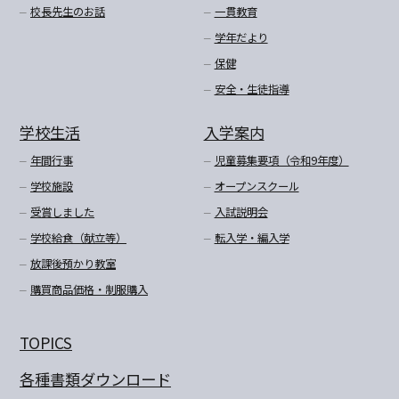
校長先生のお話
一貫教育
学年だより
保健
安全・生徒指導
学校生活
入学案内
年間行事
児童募集要項（令和9年度）
学校施設
オープンスクール
受賞しました
入試説明会
学校給食（献立等）
転入学・編入学
放課後預かり教室
購買商品価格・制服購入
TOPICS
各種書類ダウンロード