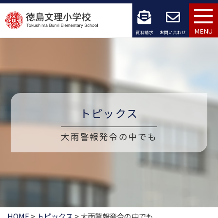
コ
ン
MENU
資料請求
お問い合わせ
テ
ン
ツ
へ
トピックス
ス
大雨警報発令の中でも
キ
ッ
プ
HOME
>
トピックス
>
大雨警報発令の中でも