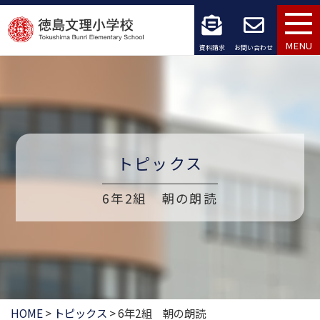
コ
ン
MENU
資料請求
お問い合わせ
テ
ン
ツ
へ
トピックス
ス
6年2組 朝の朗読
キ
ッ
プ
HOME
>
トピックス
>
6年2組 朝の朗読