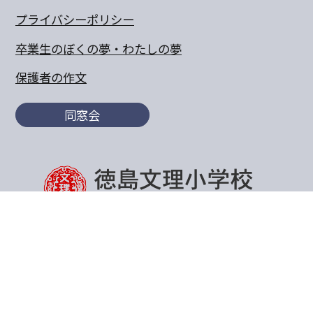
プライバシーポリシー
卒業生のぼくの夢・わたしの夢
保護者の作文
同窓会
〒770-8055 徳島県徳島市山城町東浜傍示68-10
TEL:088-652-5567 FAX：088-656-6805
Copyright© 2011 Tokushima Bunri Elementary School.All
Rights Reserved.