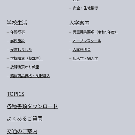
安全・生徒指導
学校生活
入学案内
年間行事
児童募集要項（令和9年度）
学校施設
オープンスクール
受賞しました
入試説明会
学校給食（献立等）
転入学・編入学
放課後預かり教室
購買商品価格・制服購入
TOPICS
各種書類ダウンロード
よくあるご質問
交通のご案内