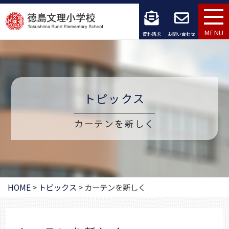
コ
ン
MENU
資料請求
お問い合わせ
テ
ン
ツ
トピックス
へ
カーテンを新しく
ス
キ
ッ
プ
HOME
>
トピックス
>
カーテンを新しく