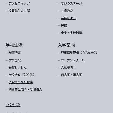
アクセスマップ
学びのステージ
校長先生のお話
一貫教育
学年だより
保健
安全・生徒指導
学校生活
入学案内
年間行事
児童募集要項（令和9年度）
学校施設
オープンスクール
受賞しました
入試説明会
学校給食（献立等）
転入学・編入学
放課後預かり教室
購買商品価格・制服購入
TOPICS