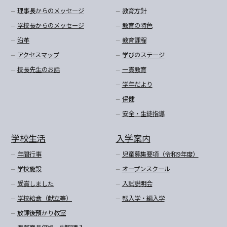
理事長からのメッセージ
教育方針
学校長からのメッセージ
教育の特色
沿革
教育課程
アクセスマップ
学びのステージ
校長先生のお話
一貫教育
学年だより
保健
安全・生徒指導
学校生活
入学案内
年間行事
児童募集要項（令和9年度）
学校施設
オープンスクール
受賞しました
入試説明会
学校給食（献立等）
転入学・編入学
放課後預かり教室