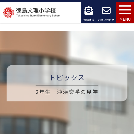
コ
ン
MENU
資料請求
お問い合わせ
テ
ン
ツ
へ
ス
トピックス
キ
2年生 沖浜交番の見学
ッ
プ