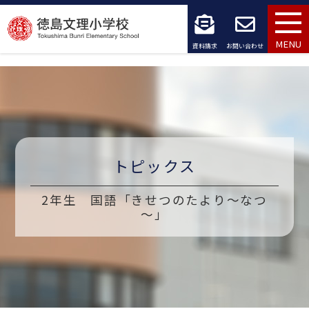
コ
ン
MENU
資料請求
お問い合わせ
テ
ン
ツ
へ
トピックス
ス
キ
2年生 国語「きせつのたより～なつ
～」
ッ
プ