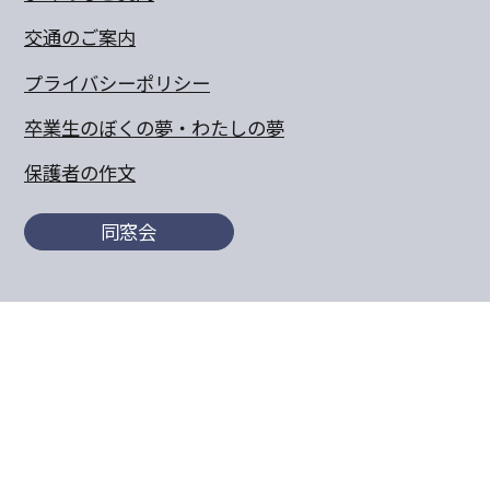
交通のご案内
プライバシーポリシー
卒業生のぼくの夢・わたしの夢
保護者の作文
同窓会
〒770-8055 徳島県徳島市山城町東浜傍示68-10
TEL:088-652-5567 FAX：088-656-6805