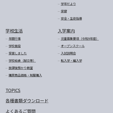
学年だより
保健
安全・生徒指導
学校生活
入学案内
年間行事
児童募集要項（令和9年度）
学校施設
オープンスクール
受賞しました
入試説明会
学校給食（献立等）
転入学・編入学
放課後預かり教室
購買商品価格・制服購入
TOPICS
各種書類ダウンロード
よくあるご質問