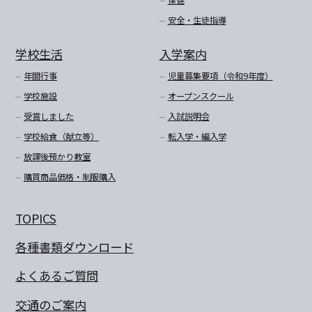
安全・生徒指導
学校生活
入学案内
年間行事
児童募集要項（令和9年度）
学校施設
オープンスクール
受賞しました
入試説明会
学校給食（献立等）
転入学・編入学
放課後預かり教室
購買商品価格・制服購入
TOPICS
各種書類ダウンロード
よくあるご質問
交通のご案内