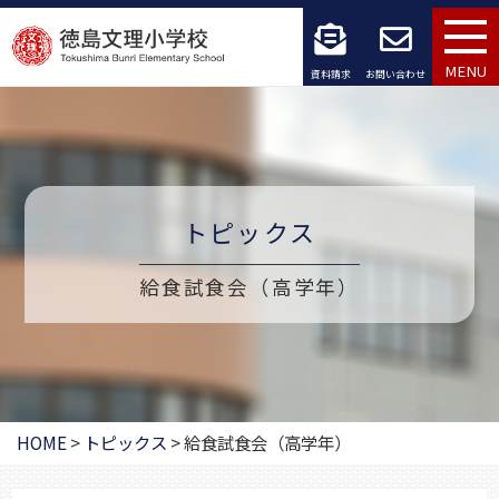
コ
ン
MENU
資料請求
お問い合わせ
テ
ン
ツ
トピックス
へ
ス
給食試食会（高学年）
キ
ッ
プ
HOME
>
トピックス
>
給食試食会（高学年）