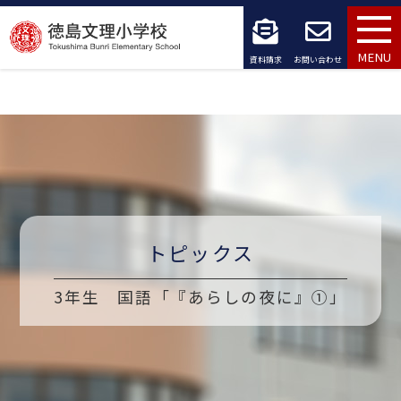
コ
ン
MENU
資料請求
お問い合わせ
テ
ン
ツ
へ
ス
トピックス
キ
ッ
3年生 国語「『あらしの夜に』①」
プ