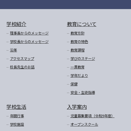
学校紹介
教育について
理事長からのメッセージ
教育方針
学校長からのメッセージ
教育の特色
沿革
教育課程
アクセスマップ
学びのステージ
校長先生のお話
一貫教育
学年だより
保健
安全・生徒指導
学校生活
入学案内
年間行事
児童募集要項（令和9年度）
学校施設
オープンスクール