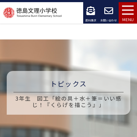
コ
ン
MENU
資料請求
お問い合わせ
テ
ン
ツ
へ
ス
トピックス
キ
3年生 図工「絵の具＋水＋筆＝いい感
ッ
じ！『くらげを描こう』」
プ