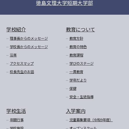
徳島文理大学短期大学部
学校紹介
教育について
理事長からのメッセージ
教育方針
学校長からのメッセージ
教育の特色
沿革
教育課程
アクセスマップ
学びのステージ
校長先生のお話
一貫教育
学年だより
保健
安全・生徒指導
学校生活
入学案内
年間行事
児童募集要項（令和9年度）
学校施設
オープンスクール