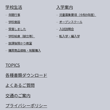
学校生活
入学案内
年間行事
児童募集要項（令和9年度）
学校施設
オープンスクール
受賞しました
入試説明会
学校給食（献立等）
転入学・編入学
放課後預かり教室
購買商品価格・制服購入
TOPICS
各種書類ダウンロード
よくあるご質問
交通のご案内
プライバシーポリシー