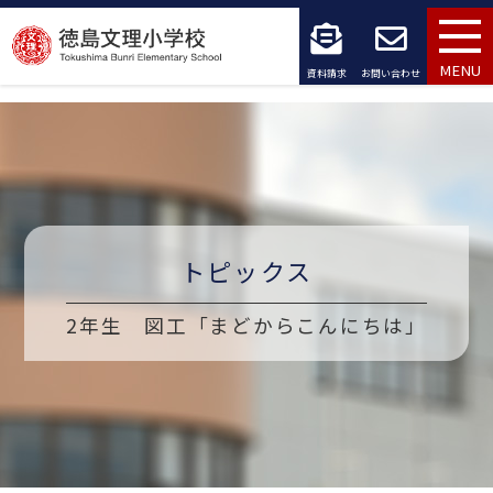
コ
ン
MENU
資料請求
お問い合わせ
テ
ン
ツ
へ
トピックス
ス
キ
2年生 図工「まどからこんにちは」
ッ
プ