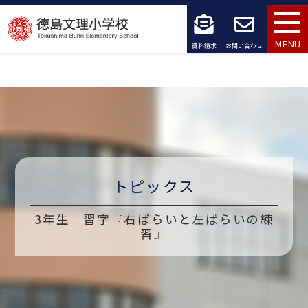
コ
ン
MENU
資料請求
お問い合わせ
テ
ン
ツ
へ
ス
トピックス
キ
3年生 習字『右ばらいと左ばらいの練
ッ
習』
プ