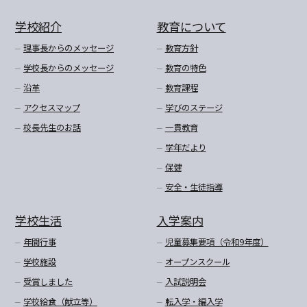
学校紹介
教育について
理事長からのメッセージ
教育方針
学校長からのメッセージ
教育の特色
沿革
教育課程
アクセスマップ
学びのステージ
校長先生のお話
一貫教育
学年だより
保健
安全・生徒指導
学校生活
入学案内
年間行事
児童募集要項（令和9年度）
学校施設
オープンスクール
受賞しました
入試説明会
学校給食（献立等）
転入学・編入学