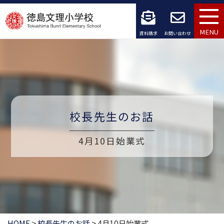
コ
ン
MENU
資料請求
お問い合わせ
テ
ン
ツ
へ
校長先生のお話
ス
4月10日始業式
キ
ッ
プ
HOME
>
校長先生のお話
>
4月10日始業式