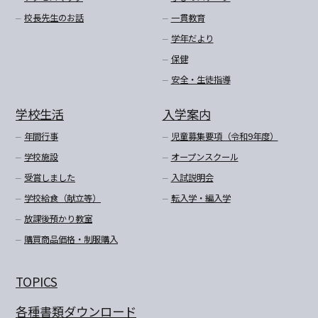
校長先生のお話
一貫教育
学年だより
保健
安全・生徒指導
学校生活
入学案内
年間行事
児童募集要項（令和9年度）
学校施設
オープンスクール
受賞しました
入試説明会
学校給食（献立等）
転入学・編入学
放課後預かり教室
購買商品価格・制服購入
TOPICS
各種書類ダウンロード