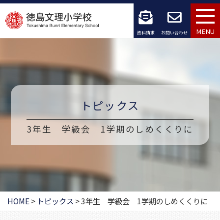
コ
ン
MENU
資料請求
お問い合わせ
テ
ン
ツ
へ
トピックス
ス
3年生 学級会 1学期のしめくくりに
キ
ッ
プ
HOME
>
トピックス
>
3年生 学級会 1学期のしめくくりに