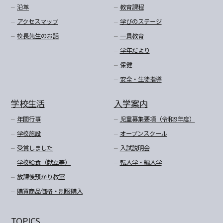
沿革
教育課程
アクセスマップ
学びのステージ
校長先生のお話
一貫教育
学年だより
保健
安全・生徒指導
学校生活
入学案内
年間行事
児童募集要項（令和9年度）
学校施設
オープンスクール
受賞しました
入試説明会
学校給食（献立等）
転入学・編入学
放課後預かり教室
購買商品価格・制服購入
TOPICS