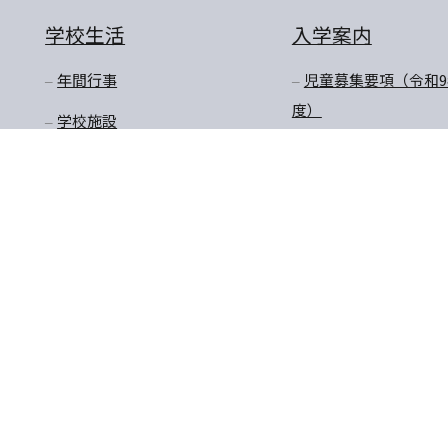
学校生活
入学案内
年間行事
児童募集要項（令和9
度）
学校施設
オープンスクール
受賞しました
入試説明会
学校給食（献立等）
転入学・編入学
放課後預かり教室
購買商品価格・制服購
入