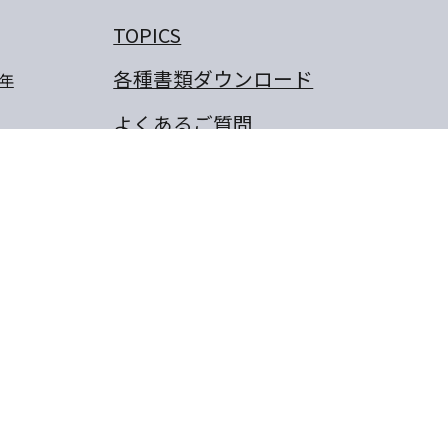
TOPICS
各種書類ダウンロード
年
よくあるご質問
交通のご案内
プライバシーポリシー
卒業生のぼくの夢・わたしの
夢
保護者の作文
同窓会