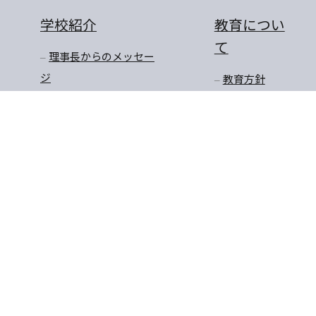
学校紹介
教育につい
て
理事長からのメッセー
ジ
教育方針
学校長からのメッセー
教育の特色
ジ
教育課程
沿革
学びのステージ
アクセスマップ
一貫教育
校長先生のお話
学年だより
保健
安全・生徒指導