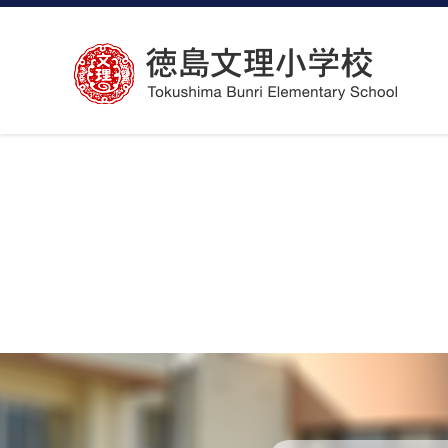
コ
ン
テ
ン
ツ
へ
ス
キ
ッ
プ