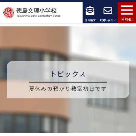
コ
ン
MENU
資料請求
お問い合わせ
テ
ン
ツ
へ
トピックス
ス
キ
夏休みの預かり教室初日です
ッ
プ