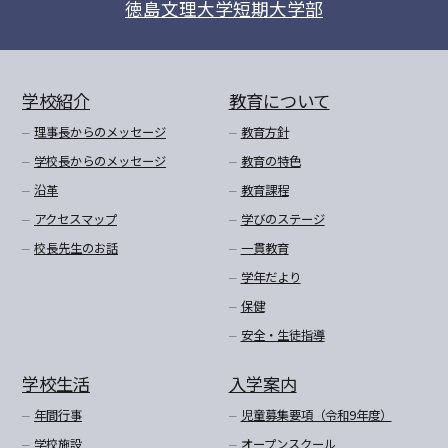
徳島文理大学短期大学部
学校紹介
教育について
理事長からのメッセージ
教育方針
学校長からのメッセージ
教育の特色
沿革
教育課程
アクセスマップ
学びのステージ
校長先生のお話
一貫教育
学年だより
保健
安全・生徒指導
学校生活
入学案内
年間行事
児童募集要項（令和9年度）
学校施設
オープンスクール