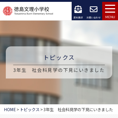
コ
ン
MENU
資料請求
お問い合わせ
テ
ン
ツ
へ
トピックス
ス
3年生 社会科見学の下見にいきました
キ
ッ
プ
HOME
>
トピックス
>
3年生 社会科見学の下見にいきました