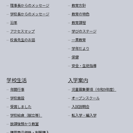
理事長からのメッセージ
教育方針
学校長からのメッセージ
教育の特色
沿革
教育課程
アクセスマップ
学びのステージ
校長先生のお話
一貫教育
学年だより
保健
安全・生徒指導
学校生活
入学案内
年間行事
児童募集要項（令和9年度）
学校施設
オープンスクール
受賞しました
入試説明会
学校給食（献立等）
転入学・編入学
放課後預かり教室
購買商品価格・制服購入