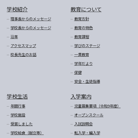
学校紹介
教育について
理事長からのメッセージ
教育方針
学校長からのメッセージ
教育の特色
沿革
教育課程
アクセスマップ
学びのステージ
校長先生のお話
一貫教育
学年だより
保健
安全・生徒指導
学校生活
入学案内
年間行事
児童募集要項（令和9年度）
学校施設
オープンスクール
受賞しました
入試説明会
学校給食（献立等）
転入学・編入学