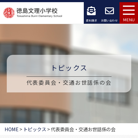
コ
ン
MENU
資料請求
お問い合わせ
テ
ン
ツ
へ
トピックス
ス
代表委員会・交通お世話係の会
キ
ッ
プ
HOME
>
トピックス
>
代表委員会・交通お世話係の会