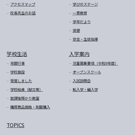
アクセスマップ
学びのステージ
校長先生のお話
一貫教育
学年だより
保健
安全・生徒指導
学校生活
入学案内
年間行事
児童募集要項（令和9年度）
学校施設
オープンスクール
受賞しました
入試説明会
学校給食（献立等）
転入学・編入学
放課後預かり教室
購買商品価格・制服購入
TOPICS