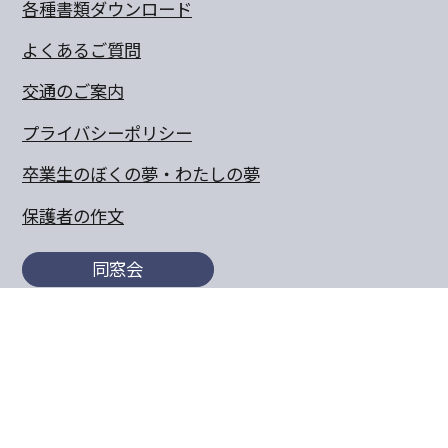
各種書類ダウンロード
よくあるご質問
交通のご案内
プライバシーポリシー
卒業生のぼくの夢・わたしの夢
保護者の作文
同窓会
〒770-8055 徳島県徳島市山城町東浜傍示68-10
TEL:088-652-5567 FAX：088-656-6805