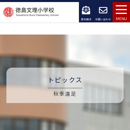
コ
ン
MENU
資料請求
お問い合わせ
テ
ン
ツ
へ
ス
トピックス
キ
秋季遠足
ッ
プ