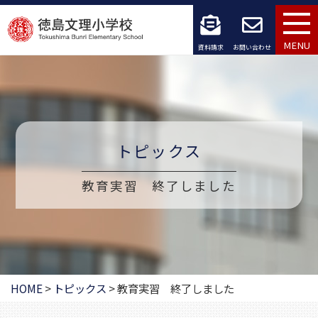
コ
ン
MENU
資料請求
お問い合わせ
テ
ン
ツ
トピックス
へ
ス
教育実習 終了しました
キ
ッ
プ
HOME
>
トピックス
>
教育実習 終了しました