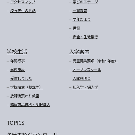
アクセスマップ
学びのステージ
校長先生のお話
一貫教育
学年だより
保健
安全・生徒指導
学校生活
入学案内
年間行事
児童募集要項（令和9年度）
学校施設
オープンスクール
受賞しました
入試説明会
学校給食（献立等）
転入学・編入学
放課後預かり教室
購買商品価格・制服購入
TOPICS
各種書類ダウンロード