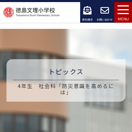
コ
ン
MENU
資料請求
お問い合わせ
テ
ン
ツ
へ
トピックス
ス
キ
4年生 社会科「防災意識を高めるに
は」
ッ
プ