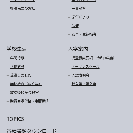
校長先生のお話
一貫教育
学年だより
保健
安全・生徒指導
学校生活
入学案内
年間行事
児童募集要項（令和9年度）
学校施設
オープンスクール
受賞しました
入試説明会
学校給食（献立等）
転入学・編入学
放課後預かり教室
購買商品価格・制服購入
TOPICS
各種書類ダウンロード