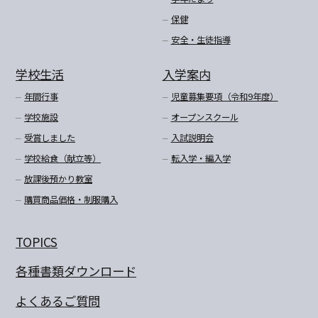
保健
安全・生徒指導
学校生活
入学案内
年間行事
児童募集要項（令和9年度）
学校施設
オープンスクール
受賞しました
入試説明会
学校給食（献立等）
転入学・編入学
放課後預かり教室
購買商品価格・制服購入
TOPICS
各種書類ダウンロード
よくあるご質問