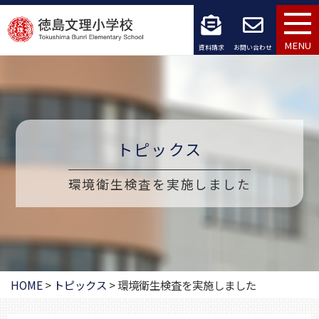
コ
ン
MENU
資料請求
お問い合わせ
テ
ン
ツ
トピックス
へ
ス
環境衛生検査を実施しました
キ
ッ
プ
HOME
>
トピックス
>
環境衛生検査を実施しました