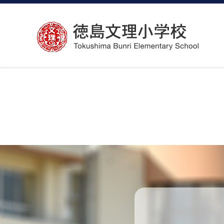
コ
ン
テ
ン
ツ
へ
ス
キ
ッ
プ