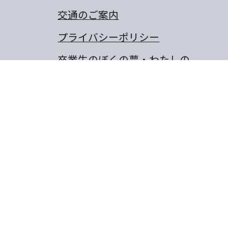
交通のご案内
プライバシーポリシー
卒業生のぼくの夢・わたしの
夢
保護者の作文
同窓会
山城町東浜傍示68-10
8-656-6805