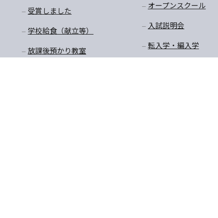
オープンスクール
受賞しました
入試説明会
学校給食（献立等）
転入学・編入学
放課後預かり教室
購買商品価格・制服購
入
〒770-8055 徳島県徳島市
TEL:088-652-5567 FAX：08