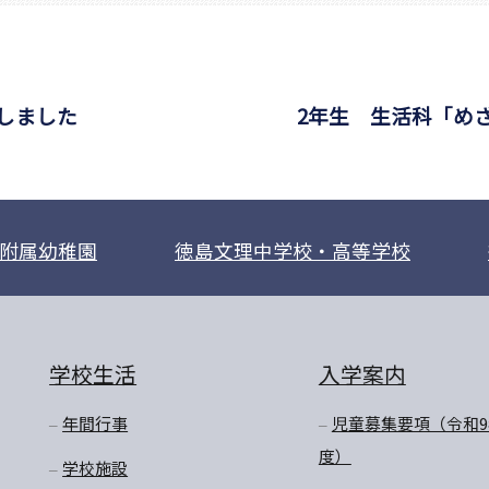
しました
2年生 生活科「め
附属幼稚園
徳島文理中学校・高等学校
学校生活
入学案内
年間行事
児童募集要項（令和9
度）
学校施設