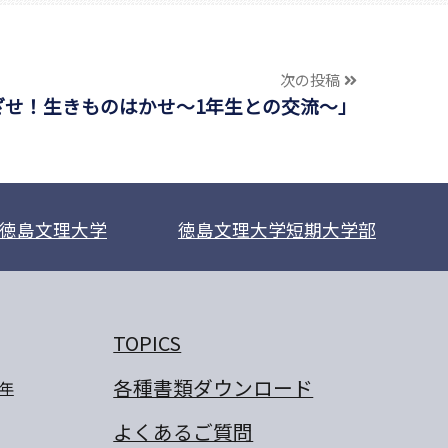
次の投稿
ざせ！生きものはかせ～1年生との交流～」
徳島文理大学
徳島文理大学短期大学部
TOPICS
各種書類ダウンロード
年
よくあるご質問