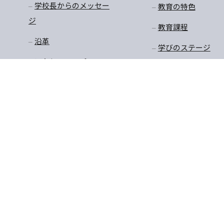
学校長からのメッセー
教育の特色
ジ
教育課程
沿革
学びのステージ
アクセスマップ
一貫教育
校長先生のお話
学年だより
保健
安全・生徒指導