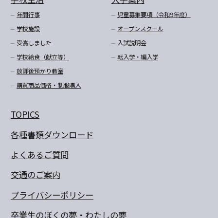
年間行事
児童募集要項（令和9年度）
学校施設
オープンスクール
受賞しました
入試説明会
学校給食（献立等）
転入学・編入学
放課後預かり教室
購買商品価格・制服購入
TOPICS
各種書類ダウンロード
よくあるご質問
交通のご案内
プライバシーポリシー
卒業生のぼくの夢・わたしの夢