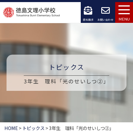
コ
ン
MENU
資料請求
お問い合わせ
テ
ン
ツ
へ
トピックス
ス
3年生 理科「光のせいしつ②」
キ
ッ
プ
HOME
>
トピックス
>
3年生 理科「光のせいしつ②」