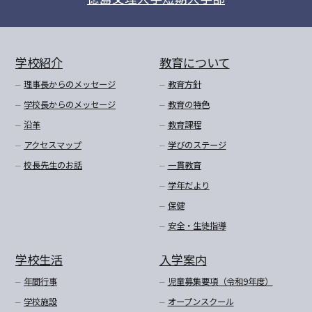
学校紹介
教育について
理事長からのメッセージ
教育方針
学校長からのメッセージ
教育の特色
沿革
教育課程
アクセスマップ
学びのステージ
校長先生のお話
一貫教育
学年だより
保健
安全・生徒指導
学校生活
入学案内
年間行事
児童募集要項（令和9年度）
学校施設
オープンスクール