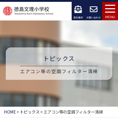
コ
ン
MENU
資料請求
お問い合わせ
テ
ン
ツ
へ
トピックス
ス
エアコン等の空調フィルター清掃
キ
ッ
プ
HOME
>
トピックス
>
エアコン等の空調フィルター清掃