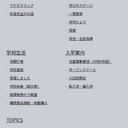
アクセスマップ
学びのステージ
校長先生のお話
一貫教育
学年だより
保健
安全・生徒指導
学校生活
入学案内
年間行事
児童募集要項（令和9年度）
学校施設
オープンスクール
受賞しました
入試説明会
学校給食（献立等）
転入学・編入学
放課後預かり教室
購買商品価格・制服購入
TOPICS