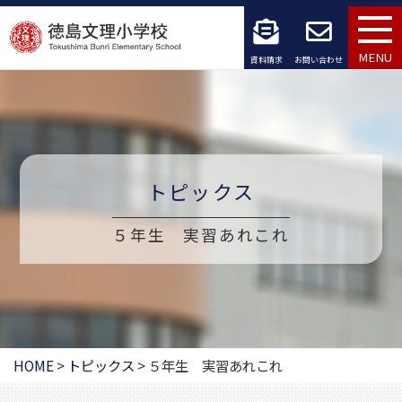
コ
ン
MENU
資料請求
お問い合わせ
テ
ン
ツ
トピックス
へ
ス
５年生 実習あれこれ
キ
ッ
プ
HOME
>
トピックス
>
５年生 実習あれこれ