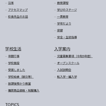
沿革
教育課程
アクセスマップ
学びのステージ
校長先生のお話
一貫教育
学年だより
保健
安全・生徒指導
学校生活
入学案内
年間行事
児童募集要項（令和9年度）
学校施設
オープンスクール
受賞しました
入試説明会
学校給食（献立等）
転入学・編入学
放課後預かり教室
購買商品価格・制服購入
TOPICS