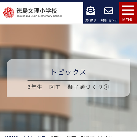
コ
ン
MENU
資料請求
お問い合わせ
テ
ン
ツ
へ
トピックス
ス
3年生 図工 獅子頭づくり①
キ
ッ
プ