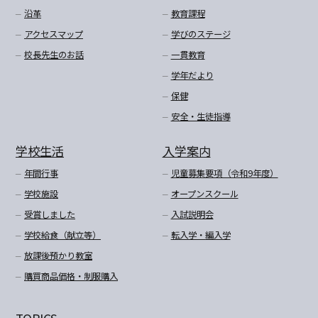
沿革
教育課程
アクセスマップ
学びのステージ
校長先生のお話
一貫教育
学年だより
保健
安全・生徒指導
学校生活
入学案内
年間行事
児童募集要項（令和9年度）
学校施設
オープンスクール
受賞しました
入試説明会
学校給食（献立等）
転入学・編入学
放課後預かり教室
購買商品価格・制服購入