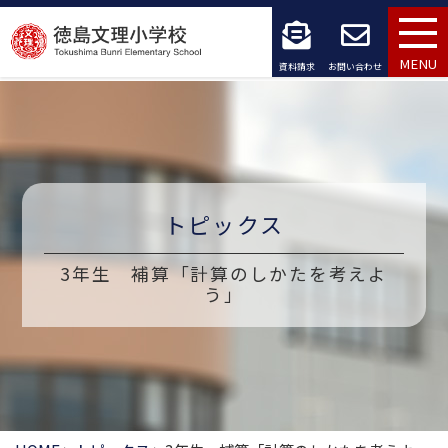
コ
ン
MENU
資料請求
お問い合わせ
テ
ン
ツ
へ
トピックス
ス
3年生 補算「計算のしかたを考えよ
キ
う」
ッ
プ