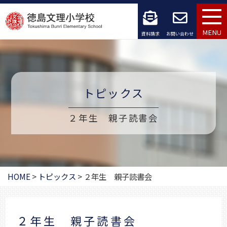
コ
ン
MENU
資料請求
お問い合わせ
テ
ン
ツ
トピックス
へ
２年生 親子読書会
ス
キ
ッ
HOME
>
トピックス
>
２年生 親子読書会
プ
２年生 親子読書会