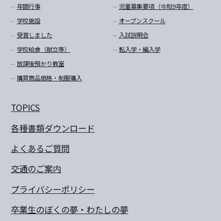
年間行事
児童募集要項（令和9年度）
学校施設
オープンスクール
受賞しました
入試説明会
学校給食（献立等）
転入学・編入学
放課後預かり教室
購買商品価格・制服購入
TOPICS
各種書類ダウンロード
よくあるご質問
交通のご案内
プライバシーポリシー
卒業生のぼくの夢・わたしの夢