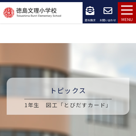
コ
ン
MENU
資料請求
お問い合わせ
テ
ン
ツ
へ
ス
キ
トピックス
ッ
1年生 図工「とびだすカード」
プ