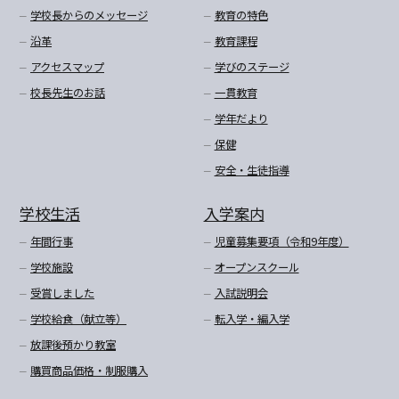
学校長からのメッセージ
教育の特色
沿革
教育課程
アクセスマップ
学びのステージ
校長先生のお話
一貫教育
学年だより
保健
安全・生徒指導
学校生活
入学案内
年間行事
児童募集要項（令和9年度）
学校施設
オープンスクール
受賞しました
入試説明会
学校給食（献立等）
転入学・編入学
放課後預かり教室
購買商品価格・制服購入