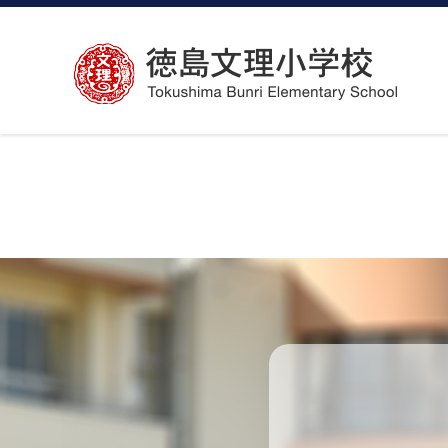
コ
ン
テ
ン
ツ
へ
ス
キ
ッ
プ