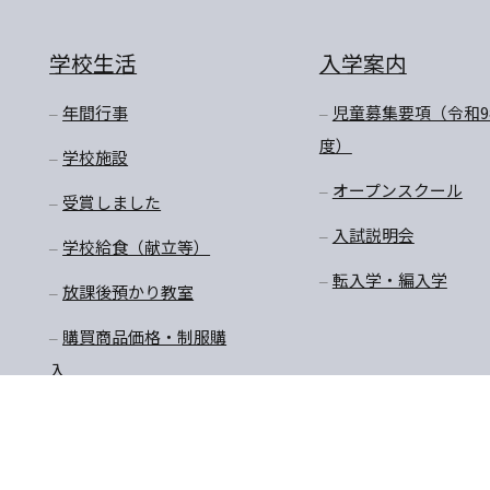
学校生活
入学案内
年間行事
児童募集要項（令和9
度）
学校施設
オープンスクール
受賞しました
入試説明会
学校給食（献立等）
転入学・編入学
放課後預かり教室
購買商品価格・制服購
入