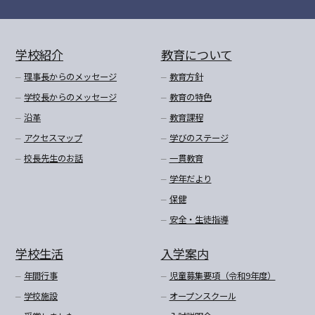
学校紹介
教育について
理事長からのメッセージ
教育方針
学校長からのメッセージ
教育の特色
沿革
教育課程
アクセスマップ
学びのステージ
校長先生のお話
一貫教育
学年だより
保健
安全・生徒指導
学校生活
入学案内
年間行事
児童募集要項（令和9年度）
学校施設
オープンスクール