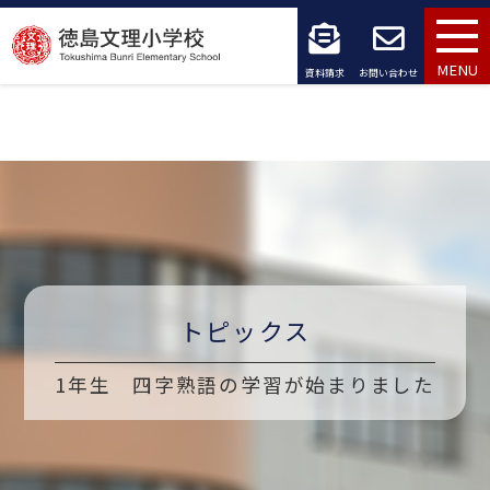
コ
ン
MENU
資料請求
お問い合わせ
テ
ン
ツ
へ
ス
キ
トピックス
ッ
1年生 四字熟語の学習が始まりました
プ