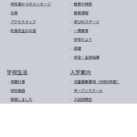
学校長からのメッセージ
教育の特色
沿革
教育課程
アクセスマップ
学びのステージ
校長先生のお話
一貫教育
学年だより
保健
安全・生徒指導
学校生活
入学案内
年間行事
児童募集要項（令和9年度）
学校施設
オープンスクール
受賞しました
入試説明会
学校給食（献立等）
転入学・編入学
放課後預かり教室
購買商品価格・制服購入