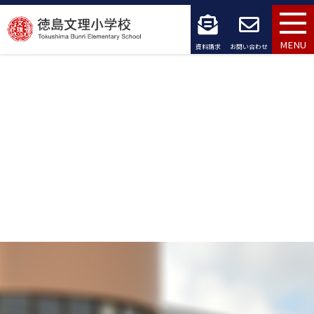
コ
ン
MENU
資料請求
お問い合わせ
テ
ン
ツ
へ
ス
キ
ッ
プ