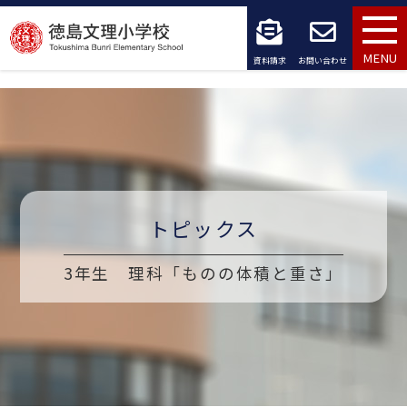
コ
ン
MENU
資料請求
お問い合わせ
テ
ン
ツ
へ
トピックス
ス
キ
3年生 理科「ものの体積と重さ」
ッ
プ