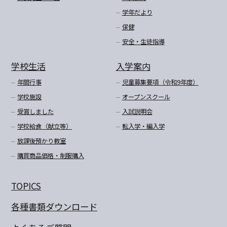
学年だより
保健
安全・生徒指導
学校生活
入学案内
年間行事
児童募集要項（令和9年度）
学校施設
オープンスクール
受賞しました
入試説明会
学校給食（献立等）
転入学・編入学
放課後預かり教室
購買商品価格・制服購入
TOPICS
各種書類ダウンロード