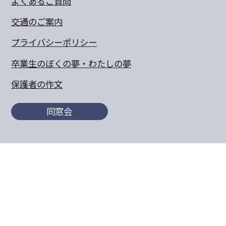
よくあるご質問
交通のご案内
プライバシーポリシー
卒業生のぼくの夢・わたしの夢
保護者の作文
同窓会
〒770-8055 徳島県徳島市山城町東浜傍示68-10
TEL:088-652-5567 FAX：088-656-6805